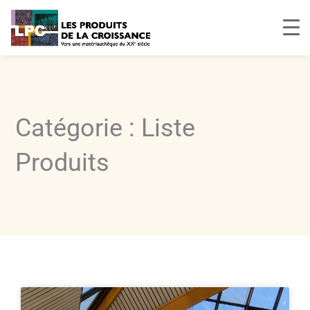
Aller
au
contenu
Catégorie : Liste
Produits
Page
Page